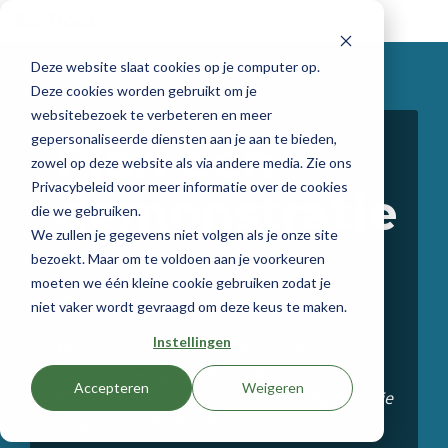
Skip
to
the
Deze website slaat cookies op je computer op.
main
content.
Deze cookies worden gebruikt om je
websitebezoek te verbeteren en meer
gepersonaliseerde diensten aan je aan te bieden,
Plan een
zowel op deze website als via andere media. Zie ons
Privacybeleid voor meer informatie over de cookies
demonstratie
die we gebruiken.
We zullen je gegevens niet volgen als je onze site
bezoekt. Maar om te voldoen aan je voorkeuren
moeten we één kleine cookie gebruiken zodat je
Hi,
niet vaker wordt gevraagd om deze keus te maken.
Instellingen
Mijn naam is Janne Duivesteijn. Ik
demonstreer graag het gebruik van
Accepteren
Weigeren
BarTrack. Natuurlijk beantwoord ik gelijk al je
vragen over BarTrack.