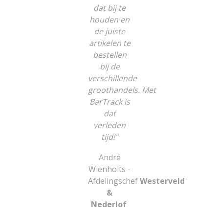
dat bij te
houden en
de juiste
artikelen te
bestellen
bij de
verschillende
groothandels.
Met
BarTrack is
dat
verleden
tijd!"
André
Wienholts -
Afdelingschef
Westerveld
&
Nederlof